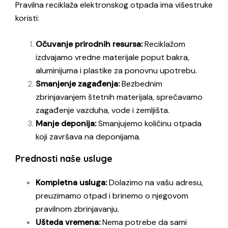
Pravilna reciklaža elektronskog otpada ima višestruke
koristi:
Očuvanje prirodnih resursa:
Reciklažom
izdvajamo vredne materijale poput bakra,
aluminijuma i plastike za ponovnu upotrebu.
Smanjenje zagađenja:
Bezbednim
zbrinjavanjem štetnih materijala, sprečavamo
zagađenje vazduha, vode i zemljišta.
Manje deponija:
Smanjujemo količinu otpada
koji završava na deponijama.
Prednosti naše usluge
Kompletna usluga:
Dolazimo na vašu adresu,
preuzimamo otpad i brinemo o njegovom
pravilnom zbrinjavanju.
Ušteda vremena:
Nema potrebe da sami