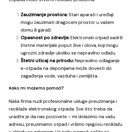
Zauzimanje prostora:
Stari aparati i uređaji
mogu zauzimati dragoceni prostor u vašem
domu ili garaži.
Opasnost po zdravlje:
Elektronski otpad sadrži
štetne materijale poput žive i olova, koji mogu
ugroziti zdravlje ukoliko se nepravilno odlažu.
Štetni uticaj na prirodu:
Nepravilno odlaganje
e-otpada na deponijama može dovesti do
zagađenja vode, vazduha i zemljišta.
Kako mi možemo pomoći?
Naša firma nudi profesionalne usluge preuzimanja i
reciklaže elektronskog otpada. Sve što treba da
uradite je da nas pozovete – mi dolazimo na vašu
adresu, preuzimamo otpad i vršimo njegovu reciklažu
u skladu sa zakonom. Uz našu pomoć, rešite se