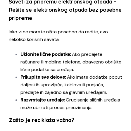
Saveti za pripremu elektronskog otpada –
Rešite se elektronskog otpada bez posebne
pripreme
Iako vi ne morate ništa posebno da radite, evo
nekoliko korisnih saveta:
Uklonite lične podatke:
Ako predajete
računare ili mobilne telefone, obavezno obrišite
lične podatke sa uređaja.
Prikupite sve delove:
Ako imate dodatke poput
daljinskih upravljača, kablova ili punjača,
predajte ih zajedno sa glavnim uređajem.
Razvrstajte uređaje:
Grupisanje sličnih uređaja
može ubrzati proces preuzimanja.
Zašto je reciklaža važna?