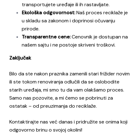
transportujete uređaje ili ih rastavljate.
Ekološka odgovornost:
Naš proces reciklaže je
u skladu sa zakonom i doprinosi očuvanju
prirode.
Transparentne cene:
Cenovnik je dostupan na
našem sajtu i ne postoje skriveni troškovi.
Zaključak
Bilo da ste nakon praznika zamenili stari frižider novim
ili ste tokom renoviranja odlučili da se oslobodite
starih uređaja, mi smo tu da vam olakšamo proces.
Samo nas pozovite, a mi ćemo se pobrinuti za
ostatak – od preuzimanja do reciklaže.
Kontaktirajte nas već danas i pridružite se onima koji
odgovorno brinu o svojoj okolini!