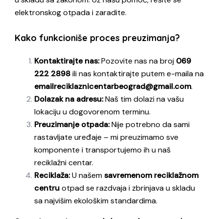
elektronskog otpada i zaradite.
Kako funkcioniše proces preuzimanja?
Kontaktirajte nas:
Pozovite nas na broj
069
222 2898
ili nas kontaktirajte putem e-maila na
emailreciklaznicentarbeograd@gmail.com
.
Dolazak na adresu:
Naš tim dolazi na vašu
lokaciju u dogovorenom terminu.
Preuzimanje otpada:
Nije potrebno da sami
rastavljate uređaje – mi preuzimamo sve
komponente i transportujemo ih u naš
reciklažni centar.
Reciklaža:
U našem
savremenom reciklažnom
centru
otpad se razdvaja i zbrinjava u skladu
sa najvišim ekološkim standardima.