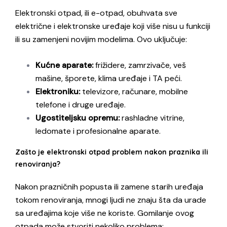
Elektronski otpad, ili e-otpad, obuhvata sve
električne i elektronske uređaje koji više nisu u funkciji
ili su zamenjeni novijim modelima. Ovo uključuje:
Kućne aparate:
frižidere, zamrzivače, veš
mašine, šporete, klima uređaje i TA peći.
Elektroniku:
televizore, računare, mobilne
telefone i druge uređaje.
Ugostiteljsku opremu:
rashladne vitrine,
ledomate i profesionalne aparate.
Zašto je elektronski otpad problem nakon praznika ili
renoviranja?
Nakon prazničnih popusta ili zamene starih uređaja
tokom renoviranja, mnogi ljudi ne znaju šta da urade
sa uređajima koje više ne koriste. Gomilanje ovog
otpada može stvoriti nekoliko problema: