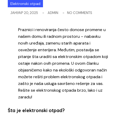
Elektronski otpad
ЈАНУАР 20, 2025
ADMIN
NO COMMENTS
Praznici i renoviranja često donose promene u
našem domu ili radnom prostoru – nabavku
novih uređaja, zamenu starih aparata i
osveženje enterijera. Međutim, postavlja se
pitanje šta uraditi sa elektronskim otpadom koji
ostaje nakon ovih promena. U ovom članku
objasnićemo kako na ekološki odgovoran način
možete rešiti problem elektronskog otpada i
zašto je naša usluga savršeno rešenje za vas.
Rešite se elektronskog otpada brzo, lako i uz
zaradu!
Šta je elektronski otpad?