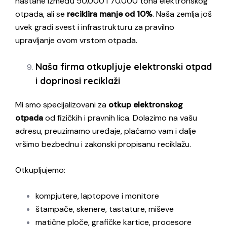
nastane između 50.000 i 70.000 tona elektronskog
otpada, ali se
reciklira manje od 10%
. Naša zemlja još
uvek gradi svest i infrastrukturu za pravilno
upravljanje ovom vrstom otpada.
Naša firma otkupljuje elektronski otpad
i doprinosi reciklaži
Mi smo specijalizovani za
otkup elektronskog
otpada
od fizičkih i pravnih lica. Dolazimo na vašu
adresu, preuzimamo uređaje, plaćamo vam i dalje
vršimo bezbednu i zakonski propisanu reciklažu.
Otkupljujemo:
kompjutere, laptopove i monitore
štampače, skenere, tastature, miševe
matične ploče, grafičke kartice, procesore