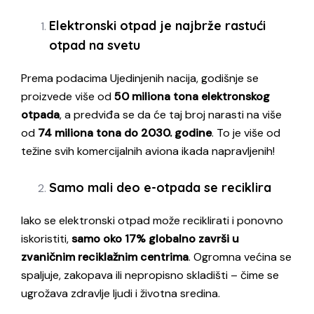
Elektronski otpad je najbrže rastući
otpad na svetu
Prema podacima Ujedinjenih nacija, godišnje se
proizvede više od
50 miliona tona elektronskog
otpada
, a predviđa se da će taj broj narasti na više
od
74 miliona tona do 2030. godine
. To je više od
težine svih komercijalnih aviona ikada napravljenih!
Samo mali deo e-otpada se reciklira
Iako se elektronski otpad može reciklirati i ponovno
iskoristiti,
samo oko 17% globalno završi u
zvaničnim reciklažnim centrima
. Ogromna većina se
spaljuje, zakopava ili nepropisno skladišti – čime se
ugrožava zdravlje ljudi i životna sredina.