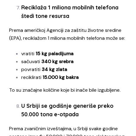
Reciklaža 1 miliona mobilnih telefona
štedi tone resursa
Prema američkoj Agenciji za zaštitu životne sredine
(EPA), reciklažom 1 miliona mobilnih telefona može se:
vratiti
15 kg paladijuma
sačuvati
340 kg srebra
povratiti
34 kg zlata
reciklirati
15.000 kg bakra
To su značajne količine koje bi inače bile izgubljene.
U Srbiji se godišnje generiše preko
50.000 tona e-otpada
Prema zvaničnim izveštajima, u Srbiji svake godine