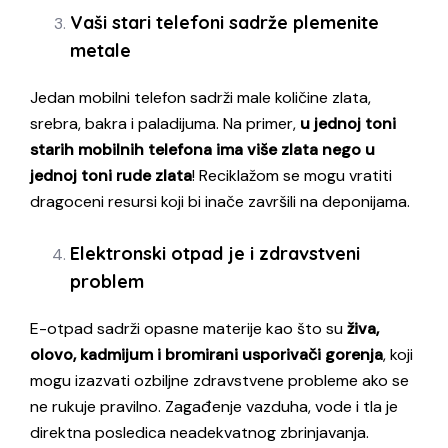
Vaši stari telefoni sadrže plemenite
metale
Jedan mobilni telefon sadrži male količine zlata,
srebra, bakra i paladijuma. Na primer,
u jednoj toni
starih mobilnih telefona ima više zlata nego u
jednoj toni rude zlata
! Reciklažom se mogu vratiti
dragoceni resursi koji bi inače završili na deponijama.
Elektronski otpad je i zdravstveni
problem
E-otpad sadrži opasne materije kao što su
živa,
olovo, kadmijum i bromirani usporivači gorenja
, koji
mogu izazvati ozbiljne zdravstvene probleme ako se
ne rukuje pravilno. Zagađenje vazduha, vode i tla je
direktna posledica neadekvatnog zbrinjavanja.