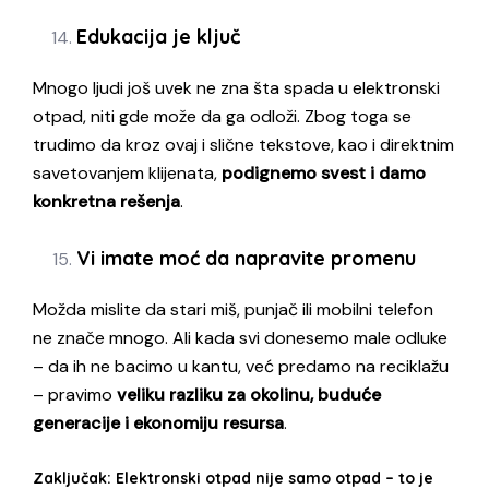
Edukacija je ključ
Mnogo ljudi još uvek ne zna šta spada u elektronski
otpad, niti gde može da ga odloži. Zbog toga se
trudimo da kroz ovaj i slične tekstove, kao i direktnim
savetovanjem klijenata,
podignemo svest i damo
konkretna rešenja
.
Vi imate moć da napravite promenu
Možda mislite da stari miš, punjač ili mobilni telefon
ne znače mnogo. Ali kada svi donesemo male odluke
– da ih ne bacimo u kantu, već predamo na reciklažu
– pravimo
veliku razliku za okolinu, buduće
generacije i ekonomiju resursa
.
Zaključak: Elektronski otpad nije samo otpad – to je