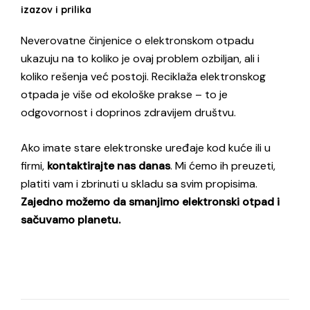
izazov i prilika
Neverovatne činjenice o elektronskom otpadu
ukazuju na to koliko je ovaj problem ozbiljan, ali i
koliko rešenja već postoji. Reciklaža elektronskog
otpada je više od ekološke prakse – to je
odgovornost i doprinos zdravijem društvu.
Ako imate stare elektronske uređaje kod kuće ili u
firmi,
kontaktirajte nas danas
. Mi ćemo ih preuzeti,
platiti vam i zbrinuti u skladu sa svim propisima.
Zajedno možemo da smanjimo elektronski otpad i
sačuvamo planetu.