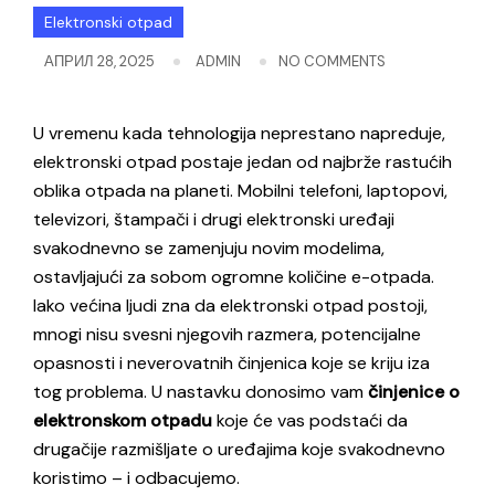
Elektronski otpad
АПРИЛ 28, 2025
ADMIN
NO COMMENTS
U vremenu kada tehnologija neprestano napreduje,
elektronski otpad postaje jedan od najbrže rastućih
oblika otpada na planeti. Mobilni telefoni, laptopovi,
televizori, štampači i drugi elektronski uređaji
svakodnevno se zamenjuju novim modelima,
ostavljajući za sobom ogromne količine e-otpada.
Iako većina ljudi zna da elektronski otpad postoji,
mnogi nisu svesni njegovih razmera, potencijalne
opasnosti i neverovatnih činjenica koje se kriju iza
tog problema. U nastavku donosimo vam
činjenice o
elektronskom otpadu
koje će vas podstaći da
drugačije razmišljate o uređajima koje svakodnevno
koristimo – i odbacujemo.