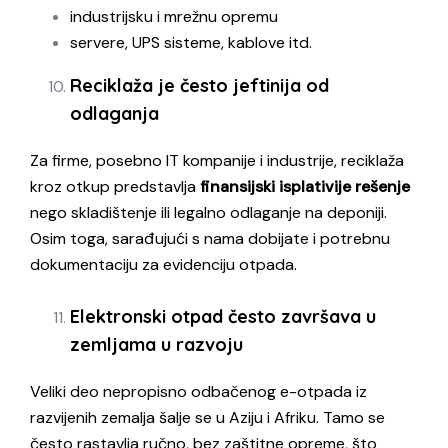
industrijsku i mrežnu opremu
servere, UPS sisteme, kablove itd.
Reciklaža je često jeftinija od
odlaganja
Za firme, posebno IT kompanije i industrije, reciklaža
kroz otkup predstavlja
finansijski isplativije rešenje
nego skladištenje ili legalno odlaganje na deponiji.
Osim toga, sarađujući s nama dobijate i potrebnu
dokumentaciju za evidenciju otpada.
Elektronski otpad često završava u
zemljama u razvoju
Veliki deo nepropisno odbačenog e-otpada iz
razvijenih zemalja šalje se u Aziju i Afriku. Tamo se
često rastavlja ručno, bez zaštitne opreme, što