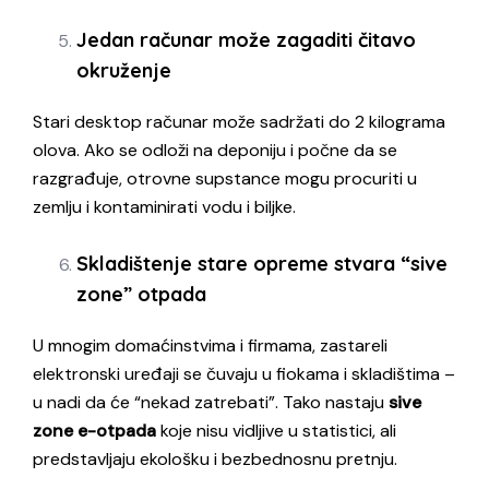
Jedan računar može zagaditi čitavo
okruženje
Stari desktop računar može sadržati do 2 kilograma
olova. Ako se odloži na deponiju i počne da se
razgrađuje, otrovne supstance mogu procuriti u
zemlju i kontaminirati vodu i biljke.
Skladištenje stare opreme stvara “sive
zone” otpada
U mnogim domaćinstvima i firmama, zastareli
elektronski uređaji se čuvaju u fiokama i skladištima –
u nadi da će “nekad zatrebati”. Tako nastaju
sive
zone e-otpada
koje nisu vidljive u statistici, ali
predstavljaju ekološku i bezbednosnu pretnju.