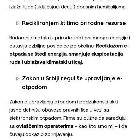
izlaže ljude (uključujući decu!) opasnim hemikalijama.
Recikliranjem štitimo prirodne resurse
Rudarenje metala iz prirode zahteva mnogo energije i
ostavlja ozbiljne posledice po okolinu.
Reciklažom e-
otpada se štedi energija, smanjuje eksploatacija
ruda i ublažava klimatski uticaj.
Zakon u Srbiji reguliše upravljanje e-
otpadom
Zakon o upravljanju otpadom i podzakonski akti
jasno definišu obaveze pravnih lica u vezi sa
elektronskim otpadom. Firme su dužne da sarađuju
sa
ovlašćenim operaterima
– kao što smo mi – i da
čuvaju dokaz o zbrinjavanju.