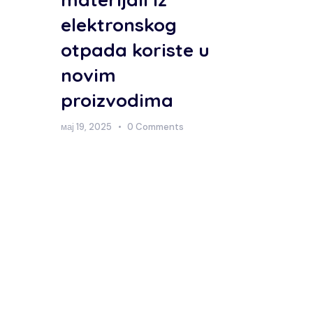
elektronskog
otpada koriste u
novim
proizvodima
мај 19, 2025
0 Comments