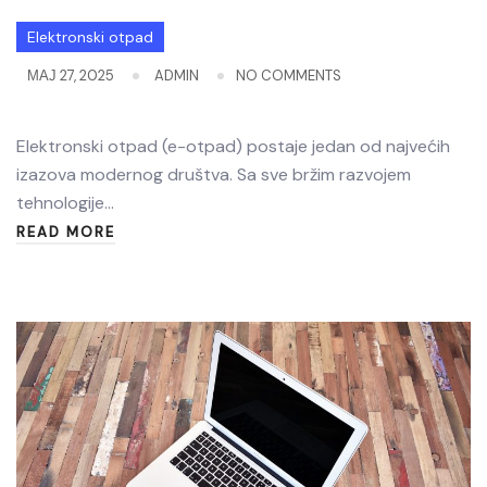
Elektronski otpad
МАЈ 27, 2025
ADMIN
NO COMMENTS
Elektronski otpad (e-otpad) postaje jedan od najvećih
izazova modernog društva. Sa sve bržim razvojem
tehnologije…
READ MORE