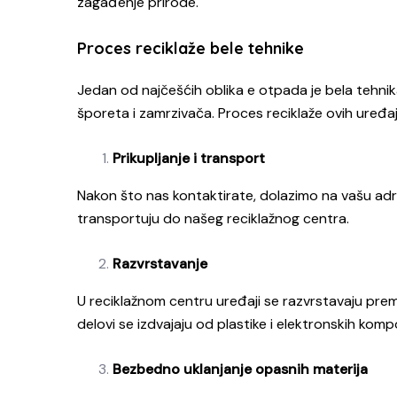
zagađenje prirode.
Proces reciklaže bele tehnike
Jedan od najčešćih oblika e otpada je bela tehnika
šporeta i zamrzivača. Proces reciklaže ovih uređaj
Prikupljanje i transport
Nakon što nas kontaktirate, dolazimo na vašu adre
transportuju do našeg reciklažnog centra.
Razvrstavanje
U reciklažnom centru uređaji se razvrstavaju prema
delovi se izdvajaju od plastike i elektronskih komp
Bezbedno uklanjanje opasnih materija