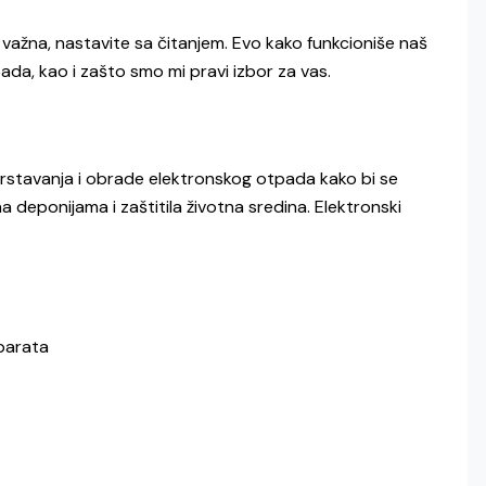
ža važna, nastavite sa čitanjem. Evo kako funkcioniše naš
ada, kao i zašto smo mi pravi izbor za vas.
vrstavanja i obrade elektronskog otpada kako bi se
a na deponijama i zaštitila životna sredina. Elektronski
aparata