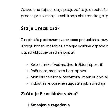
Za sve one koji se i dalje pitaju zašto je e recikla
proces preuzimanja i recikliranja elektronskog otp
Šta je E reciklaža?
E reciklaža podrazumeva proces prikupljanja, raz
izdvojili korisni materijali, smanjila količina otpad
otpad uključuje uređaje poput:
Bele tehnike (veš mašine, frižideri, šporeti)
Računara, monitora i laptopova
Mobilnih telefona, televizora i malih kućnih 
Industrijske opreme i ugostiteljskih uređaja
Zašto je E reciklaža važna?
Smanjenje zagađenja