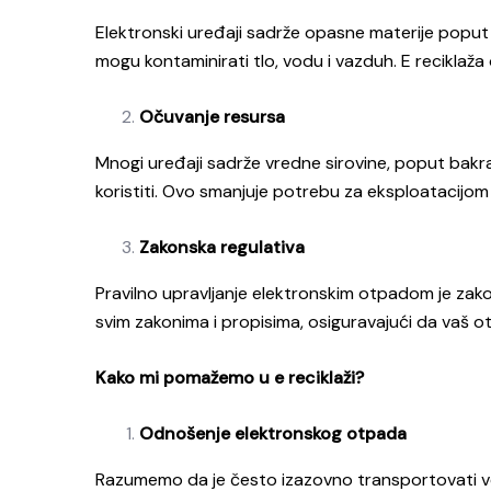
Elektronski uređaji sadrže opasne materije poput o
mogu kontaminirati tlo, vodu i vazduh. E reciklaž
Očuvanje resursa
Mnogi uređaji sadrže vredne sirovine, poput bakra, 
koristiti. Ovo smanjuje potrebu za eksploatacijom
Zakonska regulativa
Pravilno upravljanje elektronskim otpadom je zako
svim zakonima i propisima, osiguravajući da vaš o
Kako mi pomažemo u e reciklaži?
Odnošenje elektronskog otpada
Razumemo da je često izazovno transportovati ve