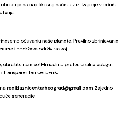
rađuje na najefikasniji način, uz izdvajanje vrednih
terija.
prinesemo očuvanju naše planete. Pravilno zbrinjavanje
surse i podržava održiv razvoj.
te, obratite nam se! Mi nudimo profesionalnu uslugu
 i transparentan cenovnik.
l na
reciklaznicentarbeograd@gmail.com
. Zajedno
uduće generacije.