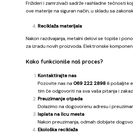
Frižideri i zamrzivači sadrže rashladne tečnosti k
ove materije na siguran način, u skladu sa zakons
Reciklaža materijala
Nakon razdvajanja, metalni delovi se topiše i ponov
za izradu novih proizvoda. Elektronske komponente s
Kako funkcioniše naš proces?
Kontaktirajte nas
Pozovite nas na
069 222 2898
ili pošaljite
tim će odgovoriti na sva vaša pitanja i zaka
Preuzimanje otpada
Dolazimo na dogovorenu adresu i preuzimamo 
Isplata na licu mesta
Nakon preuzimanja, odmah dobijate dogovor
Ekološka reciklaža