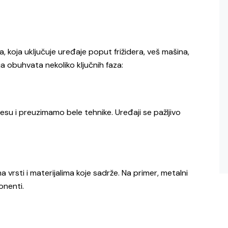
, koja uključuje uređaje poput frižidera, veš mašina,
a obuhvata nekoliko ključnih faza:
su i preuzimamo bele tehnike. Uređaji se pažljivo
 vrsti i materijalima koje sadrže. Na primer, metalni
onenti.