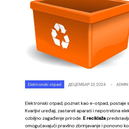
Elektronski otpad
ДЕЦЕМБАР 23, 2024
ADMIN
Elektronski otpad, poznat kao e-otpad, postaje s
Kvarljivi uređaji, zastareli aparati i nepotrebna e
ozbiljno zagađenje prirode.
E reciklaža
predstavlj
omogućavajući pravilno zbrinjavanje i ponovno kor