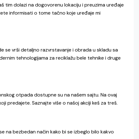
Naš tim dolazi na dogovorenu lokaciju i preuzima uređaje
ete informisati o tome tačno koje uređaje mi
de se vrši detaljno razvrstavanje i obrada u skladu sa
ernim tehnologijama za reciklažu bele tehnike i druge
tronskog otpada dostupne su na našem sajtu. Na ovaj
oji predajete. Saznajte više o našoj
akciji keš za treš.
ju se na bezbedan način kako bi se izbeglo bilo kakvo