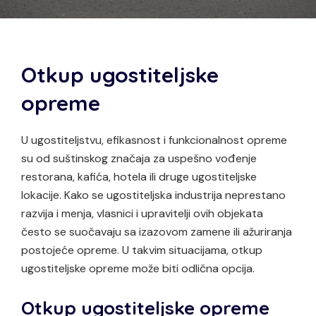
Otkup ugostiteljske
opreme
U ugostiteljstvu, efikasnost i funkcionalnost opreme
su od suštinskog značaja za uspešno vođenje
restorana, kafića, hotela ili druge ugostiteljske
lokacije. Kako se ugostiteljska industrija neprestano
razvija i menja, vlasnici i upravitelji ovih objekata
često se suočavaju sa izazovom zamene ili ažuriranja
postojeće opreme. U takvim situacijama, otkup
ugostiteljske opreme može biti odlična opcija.
Otkup ugostiteljske opreme