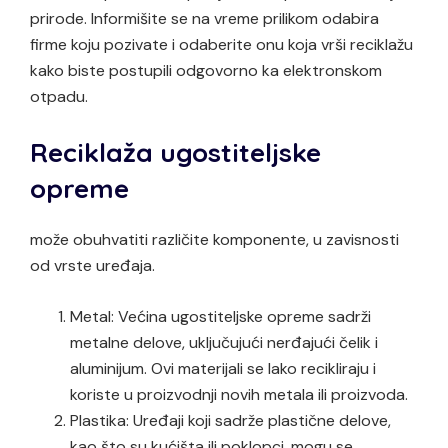
prirode. Informišite se na vreme prilikom odabira
firme koju pozivate i odaberite onu koja vrši reciklažu
kako biste postupili odgovorno ka elektronskom
otpadu.
Reciklaža ugostiteljske
opreme
može obuhvatiti različite komponente, u zavisnosti
od vrste uređaja.
Metal: Većina ugostiteljske opreme sadrži
metalne delove, uključujući nerđajući čelik i
aluminijum. Ovi materijali se lako recikliraju i
koriste u proizvodnji novih metala ili proizvoda.
Plastika: Uređaji koji sadrže plastične delove,
kao što su kućišta ili poklopci, mogu se