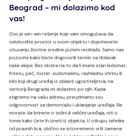
Beograd – mi dolazimo kod
vas!
Ovo je win-win rešenje koje vam omogućava da
oslobodite prostor u svom objektu i doprinesete
očuvanju životne sredine putem reciklaže. Samo nas
pozovite kako biste dogovorili termin za dolazak
naše ekipe. Bez obzira na to da li imate stari ledomat,
fritezu, peć, toster, sudomašinu, rashladnu vitrinu ili
bilo koji drugi uređaj iz oblasti ugostiteljstva, na
teritoriji Beograda mi dolazimo po njih. Kada
stignemo na vašu adresu, preuzimamo svu
odgovornost za demontažu i uklanjanje uređaja. Ne
morate da brinete o težini ili veličini uređaja, niti o
tome kako ćete ih izneti iz objekta. U otkupu tehnike
od pravnih lica, obično se istovremeno vrši zamena