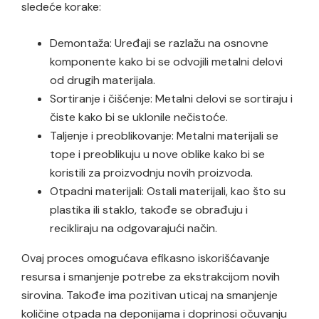
sledeće korake:
Demontaža: Uređaji se razlažu na osnovne
komponente kako bi se odvojili metalni delovi
od drugih materijala.
Sortiranje i čišćenje: Metalni delovi se sortiraju i
čiste kako bi se uklonile nečistoće.
Taljenje i preoblikovanje: Metalni materijali se
tope i preoblikuju u nove oblike kako bi se
koristili za proizvodnju novih proizvoda.
Otpadni materijali: Ostali materijali, kao što su
plastika ili staklo, takođe se obrađuju i
recikliraju na odgovarajući način.
Ovaj proces omogućava efikasno iskorišćavanje
resursa i smanjenje potrebe za ekstrakcijom novih
sirovina. Takođe ima pozitivan uticaj na smanjenje
količine otpada na deponijama i doprinosi očuvanju