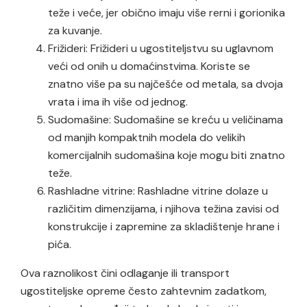
teže i veće, jer obično imaju više rerni i gorionika
za kuvanje.
Frižideri: Frižideri u ugostiteljstvu su uglavnom
veći od onih u domaćinstvima. Koriste se
znatno više pa su najčešće od metala, sa dvoja
vrata i ima ih više od jednog.
Sudomašine: Sudomašine se kreću u veličinama
od manjih kompaktnih modela do velikih
komercijalnih sudomašina koje mogu biti znatno
teže.
Rashladne vitrine: Rashladne vitrine dolaze u
različitim dimenzijama, i njihova težina zavisi od
konstrukcije i zapremine za skladištenje hrane i
pića.
Ova raznolikost čini odlaganje ili transport
ugostiteljske opreme često zahtevnim zadatkom,