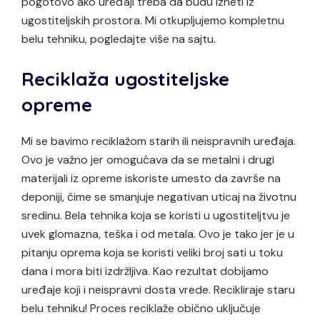
pogotovo ako uređaji treba da budu izneti iz
ugostiteljskih prostora. Mi otkupljujemo kompletnu
belu tehniku, pogledajte više na sajtu.
Reciklaža ugostiteljske
opreme
Mi se bavimo reciklažom starih ili neispravnih uređaja.
Ovo je važno jer omogućava da se metalni i drugi
materijali iz opreme iskoriste umesto da završe na
deponiji, čime se smanjuje negativan uticaj na životnu
sredinu. Bela tehnika koja se koristi u ugostiteljtvu je
uvek glomazna, teška i od metala. Ovo je tako jer je u
pitanju oprema koja se koristi veliki broj sati u toku
dana i mora biti izdržljiva. Kao rezultat dobijamo
uređaje koji i neispravni dosta vrede. Recikliraje staru
belu tehniku! Proces reciklaže obično uključuje