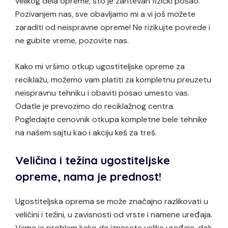
velikog dela opreme, što je zahtevan fizički posao.
Pozivanjem nas, sve obavljamo mi a vi još možete
zaraditi od neispravne opreme! Ne rizikujte povrede i
ne gubite vreme, pozovite nas.
Kako mi vršimo otkup ugostiteljske opreme za
reciklažu, možemo vam platiti za kompletnu preuzetu
neispravnu tehniku i obaviti posao umesto vas.
Odatle je prevozimo do reciklažnog centra.
Pogledajte cenovnik otkupa kompletne bele tehnike
na našem sajtu kao i akciju keš za treš.
Veličina i težina ugostiteljske
opreme, nama je prednost!
Ugostiteljska oprema se može značajno razlikovati u
veličini i težini, u zavisnosti od vrste i namene uređaja.
Vama je problem kako da iznesete velike uređaje, dok