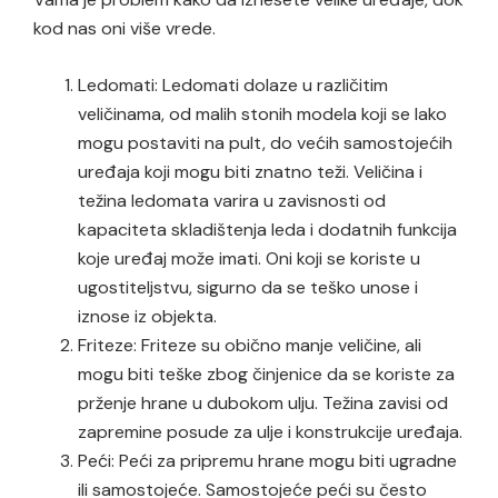
kod nas oni više vrede.
Ledomati: Ledomati dolaze u različitim
veličinama, od malih stonih modela koji se lako
mogu postaviti na pult, do većih samostojećih
uređaja koji mogu biti znatno teži. Veličina i
težina ledomata varira u zavisnosti od
kapaciteta skladištenja leda i dodatnih funkcija
koje uređaj može imati. Oni koji se koriste u
ugostiteljstvu, sigurno da se teško unose i
iznose iz objekta.
Friteze: Friteze su obično manje veličine, ali
mogu biti teške zbog činjenice da se koriste za
prženje hrane u dubokom ulju. Težina zavisi od
zapremine posude za ulje i konstrukcije uređaja.
Peći: Peći za pripremu hrane mogu biti ugradne
ili samostojeće. Samostojeće peći su često