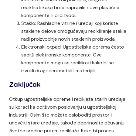
reciklirati kako bi se napravile nove plastične
komponente ili proizvodi.
Staklo: Rashladne vitrine i uređaji koji koriste
staklene delove omogućavaju recikliranje stakla
radi proizvodnje novih staklenih proizvoda.
Elektronski otpad: Ugostiteljska oprema često
sadrži elektronske komponente. Ove
komponente mogu se reciklirati kako bi se
izvukli dragoceni metali i materijali.
Zaključak
Otkup ugostiteljske opreme i reciklaža starih uređaja
su koraci ka održivom poslovanju u ugostiteljskoj
industriji. Osim što možete osloboditi prostor i
unovčiti stare uređaje, takođe doprinosite očuvanju
životne sredine putem reciklaže. Kako bi proces