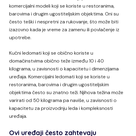
komercijalni modeli koji se koriste u restoranima,
barovima i drugim ugostiteljskim objektima. Oni su
često teški i nespretni za rukovanje, što može biti
izazovno kada je vreme za zamenu ili povlačenje iz
upotrebe.
Kućni ledomati koji se obično koriste u
domaćinstvima obično teže između 10 i 40
kilograma, u zavisnosti o kapacitetu i dimenzijama
uređaja. Komercijalni ledomati koji se koriste u
restoranima, barovima i drugim ugostiteljskim
objektima često su znatno teži. Njihova težina može
varirati od 50 kilograma pa naviše, u zavisnosti o
kapacitetu za proizvodnju leda i kompleksnosti
uređaja.
Ovi uređaji često zahtevaju