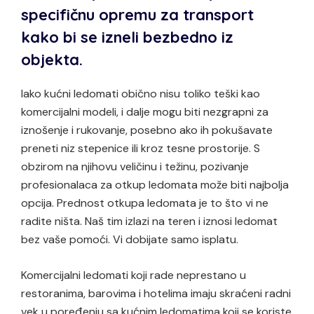
specifičnu opremu za transport
kako bi se izneli bezbedno iz
objekta.
Iako kućni ledomati obično nisu toliko teški kao
komercijalni modeli, i dalje mogu biti nezgrapni za
iznošenje i rukovanje, posebno ako ih pokušavate
preneti niz stepenice ili kroz tesne prostorije. S
obzirom na njihovu veličinu i težinu, pozivanje
profesionalaca za otkup ledomata može biti najbolja
opcija. Prednost otkupa ledomata je to što vi ne
radite ništa. Naš tim izlazi na teren i iznosi ledomat
bez vaše pomoći. Vi dobijate samo isplatu.
Komercijalni ledomati koji rade neprestano u
restoranima, barovima i hotelima imaju skraćeni radni
vek u poređenju sa kućnim ledomatima koji se koriste