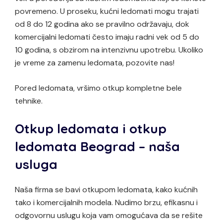
povremeno. U proseku, kućni ledomati mogu trajati
od 8 do 12 godina ako se pravilno održavaju, dok
komercijalni ledomati često imaju radni vek od 5 do
10 godina, s obzirom na intenzivnu upotrebu. Ukoliko
je vreme za zamenu ledomata, pozovite nas!
Pored ledomata, vršimo otkup kompletne bele
tehnike.
Otkup ledomata i otkup
ledomata Beograd – naša
usluga
Naša firma se bavi otkupom ledomata, kako kućnih
tako i komercijalnih modela. Nudimo brzu, efikasnu i
odgovornu uslugu koja vam omogućava da se rešite