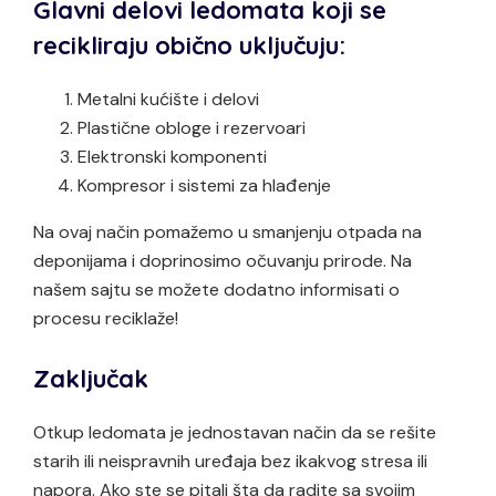
Glavni delovi ledomata koji se
recikliraju obično uključuju:
Metalni kućište i delovi
Plastične obloge i rezervoari
Elektronski komponenti
Kompresor i sistemi za hlađenje
Na ovaj način pomažemo u smanjenju otpada na
deponijama i doprinosimo očuvanju prirode. Na
našem sajtu se možete dodatno informisati o
procesu reciklaže!
Zaključak
Otkup ledomata je jednostavan način da se rešite
starih ili neispravnih uređaja bez ikakvog stresa ili
napora. Ako ste se pitali šta da radite sa svojim