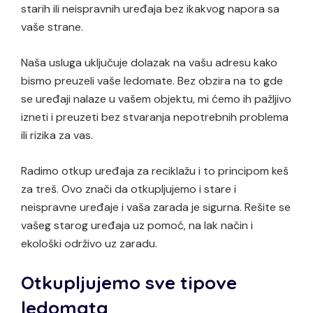
starih ili neispravnih uređaja bez ikakvog napora sa
vaše strane.
Naša usluga uključuje dolazak na vašu adresu kako
bismo preuzeli vaše ledomate. Bez obzira na to gde
se uređaji nalaze u vašem objektu, mi ćemo ih pažljivo
izneti i preuzeti bez stvaranja nepotrebnih problema
ili rizika za vas.
Radimo otkup uređaja za reciklažu i to principom keš
za treš. Ovo znači da otkupljujemo i stare i
neispravne uređaje i vaša zarada je sigurna. Rešite se
vašeg starog uređaja uz pomoć, na lak način i
ekološki održivo uz zaradu.
Otkupljujemo sve tipove
ledomata