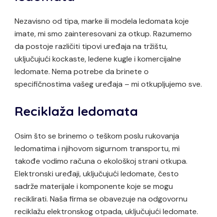
Nezavisno od tipa, marke ili modela ledomata koje
imate, mi smo zainteresovani za otkup. Razumemo
da postoje različiti tipovi uređaja na tržištu,
uključujući kockaste, ledene kugle i komercijalne
ledomate. Nema potrebe da brinete o
specifičnostima vašeg uređaja – mi otkupljujemo sve.
Reciklaža ledomata
Osim što se brinemo o teškom poslu rukovanja
ledomatima i njihovom sigurnom transportu, mi
takođe vodimo računa o ekološkoj strani otkupa.
Elektronski uređaji, uključujući ledomate, često
sadrže materijale i komponente koje se mogu
reciklirati. Naša firma se obavezuje na odgovornu
reciklažu elektronskog otpada, uključujući ledomate.