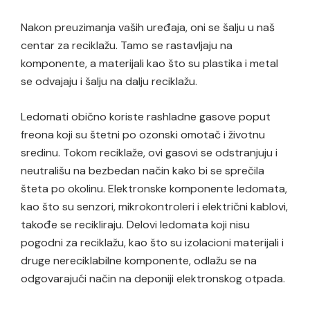
Nakon preuzimanja vaših uređaja, oni se šalju u naš
centar za reciklažu. Tamo se rastavljaju na
komponente, a materijali kao što su plastika i metal
se odvajaju i šalju na dalju reciklažu.
Ledomati obično koriste rashladne gasove poput
freona koji su štetni po ozonski omotač i životnu
sredinu. Tokom reciklaže, ovi gasovi se odstranjuju i
neutrališu na bezbedan način kako bi se sprečila
šteta po okolinu. Elektronske komponente ledomata,
kao što su senzori, mikrokontroleri i električni kablovi,
takođe se recikliraju. Delovi ledomata koji nisu
pogodni za reciklažu, kao što su izolacioni materijali i
druge nereciklabilne komponente, odlažu se na
odgovarajući način na deponiji elektronskog otpada.