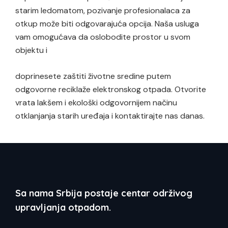
starim ledomatom, pozivanje profesionalaca za
otkup može biti odgovarajuća opcija. Naša usluga
vam omogućava da oslobodite prostor u svom
objektu i
doprinesete zaštiti životne sredine putem
odgovorne reciklaže elektronskog otpada. Otvorite
vrata lakšem i ekološki odgovornijem načinu
otklanjanja starih uređaja i kontaktirajte nas danas.
Sa nama Srbija postaje centar održivog
upravljanja otpadom.