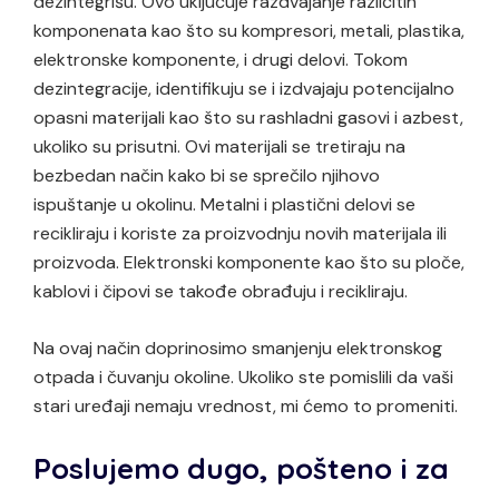
dezintegrišu. Ovo uključuje razdvajanje različitih
komponenata kao što su kompresori, metali, plastika,
elektronske komponente, i drugi delovi. Tokom
dezintegracije, identifikuju se i izdvajaju potencijalno
opasni materijali kao što su rashladni gasovi i azbest,
ukoliko su prisutni. Ovi materijali se tretiraju na
bezbedan način kako bi se sprečilo njihovo
ispuštanje u okolinu. Metalni i plastični delovi se
recikliraju i koriste za proizvodnju novih materijala ili
proizvoda. Elektronski komponente kao što su ploče,
kablovi i čipovi se takođe obrađuju i recikliraju.
Na ovaj način doprinosimo smanjenju elektronskog
otpada i čuvanju okoline. Ukoliko ste pomislili da vaši
stari uređaji nemaju vrednost, mi ćemo to promeniti.
Poslujemo dugo, pošteno i za