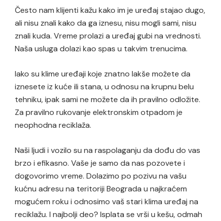
Često nam klijenti kažu kako im je uređaj stajao dugo,
ali nisu znali kako da ga iznesu, nisu mogli sami, nisu
znali kuda. Vreme prolazi a uređaj gubi na vrednosti.
Naša usluga dolazi kao spas u takvim trenucima.
Iako su klime uređaji koje znatno lakše možete da
iznesete iz kuće ili stana, u odnosu na krupnu belu
tehniku, ipak sami ne možete da ih pravilno odložite.
Za pravilno rukovanje elektronskim otpadom je
neophodna reciklaža.
Naši ljudi i vozilo su na raspolaganju da dođu do vas
brzo i efikasno. Vaše je samo da nas pozovete i
dogovorimo vreme. Dolazimo po pozivu na vašu
kućnu adresu na teritoriji Beograda u najkraćem
mogućem roku i odnosimo vaš stari klima uređaj na
reciklažu. I najbolji deo? Isplata se vrši u kešu, odmah