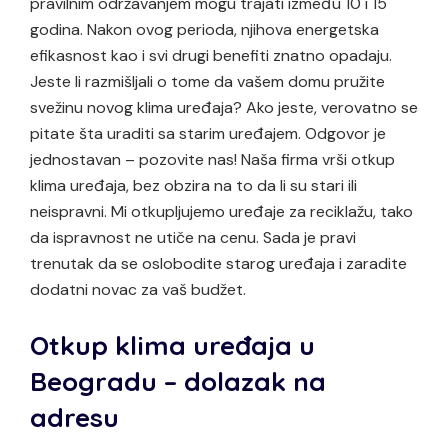
pravilnim održavanjem mogu trajati između 10 i 15
godina. Nakon ovog perioda, njihova energetska
efikasnost kao i svi drugi benefiti znatno opadaju.
Jeste li razmišljali o tome da vašem domu pružite
svežinu novog klima uređaja? Ako jeste, verovatno se
pitate šta uraditi sa starim uređajem. Odgovor je
jednostavan – pozovite nas! Naša firma vrši otkup
klima uređaja, bez obzira na to da li su stari ili
neispravni. Mi otkupljujemo uređaje za reciklažu, tako
da ispravnost ne utiče na cenu. Sada je pravi
trenutak da se oslobodite starog uređaja i zaradite
dodatni novac za vaš budžet.
Otkup klima uređaja u
Beogradu – dolazak na
adresu