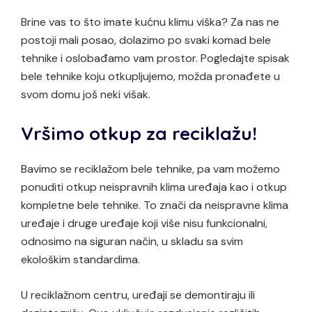
Brine vas to što imate kućnu klimu viška? Za nas ne
postoji mali posao, dolazimo po svaki komad bele
tehnike i oslobađamo vam prostor. Pogledajte spisak
bele tehnike koju otkupljujemo, možda pronađete u
svom domu još neki višak.
Vršimo otkup za reciklažu!
Bavimo se reciklažom bele tehnike, pa vam možemo
ponuditi otkup neispravnih klima uređaja kao i otkup
kompletne bele tehnike. To znači da neispravne klima
uređaje i druge uređaje koji više nisu funkcionalni,
odnosimo na siguran način, u skladu sa svim
ekološkim standardima.
U reciklažnom centru, uređaji se demontiraju ili