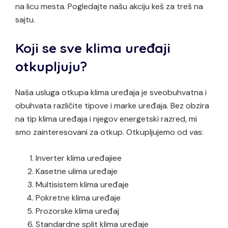
na licu mesta. Pogledajte našu akciju keš za treš na
sajtu.
Koji se sve klima uređaji
otkupljuju?
Naša usluga otkupa klima uređaja je sveobuhvatna i
obuhvata različite tipove i marke uređaja. Bez obzira
na tip klima uređaja i njegov energetski razred, mi
smo zainteresovani za otkup. Otkupljujemo od vas:
Inverter klima uređajiee
Kasetne ulima uređaje
Multisistem klima uređaje
Pokretne klima uređaje
Prozorske klima uređaj
Standardne split klima uređaje