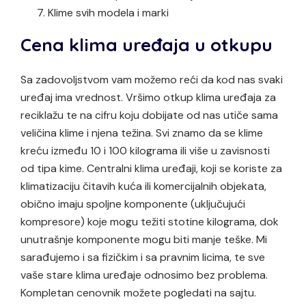
Klime svih modela i marki
Cena klima uređaja u otkupu
Sa zadovoljstvom vam možemo reći da kod nas svaki
uređaj ima vrednost. Vršimo otkup klima uređaja za
reciklažu te na cifru koju dobijate od nas utiče sama
veličina klime i njena težina. Svi znamo da se klime
kreću između 10 i 100 kilograma ili više u zavisnosti
od tipa kime. Centralni klima uređaji, koji se koriste za
klimatizaciju čitavih kuća ili komercijalnih objekata,
obično imaju spoljne komponente (uključujući
kompresore) koje mogu težiti stotine kilograma, dok
unutrašnje komponente mogu biti manje teške. Mi
sarađujemo i sa fizičkim i sa pravnim licima, te sve
vaše stare klima uređaje odnosimo bez problema.
Kompletan cenovnik možete pogledati na sajtu.