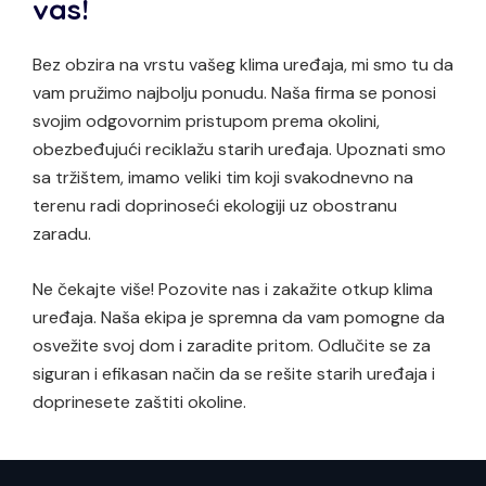
vas!
Bez obzira na vrstu vašeg klima uređaja, mi smo tu da
vam pružimo najbolju ponudu. Naša firma se ponosi
svojim odgovornim pristupom prema okolini,
obezbeđujući reciklažu starih uređaja. Upoznati smo
sa tržištem, imamo veliki tim koji svakodnevno na
terenu radi doprinoseći ekologiji uz obostranu
zaradu.
Ne čekajte više! Pozovite nas i zakažite otkup klima
uređaja. Naša ekipa je spremna da vam pomogne da
osvežite svoj dom i zaradite pritom. Odlučite se za
siguran i efikasan način da se rešite starih uređaja i
doprinesete zaštiti okoline.