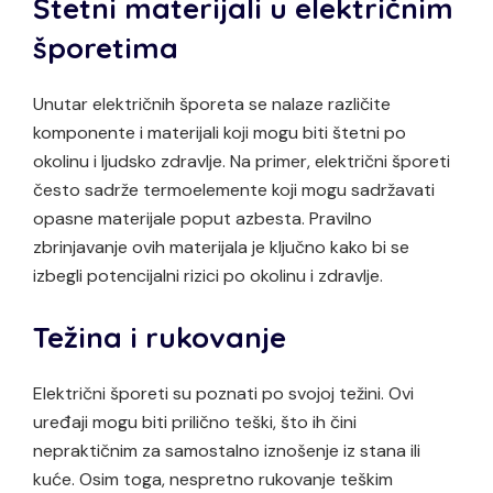
Štetni materijali u električnim
šporetima
Unutar električnih šporeta se nalaze različite
komponente i materijali koji mogu biti štetni po
okolinu i ljudsko zdravlje. Na primer, električni šporeti
često sadrže termoelemente koji mogu sadržavati
opasne materijale poput azbesta. Pravilno
zbrinjavanje ovih materijala je ključno kako bi se
izbegli potencijalni rizici po okolinu i zdravlje.
Težina i rukovanje
Električni šporeti su poznati po svojoj težini. Ovi
uređaji mogu biti prilično teški, što ih čini
nepraktičnim za samostalno iznošenje iz stana ili
kuće. Osim toga, nespretno rukovanje teškim