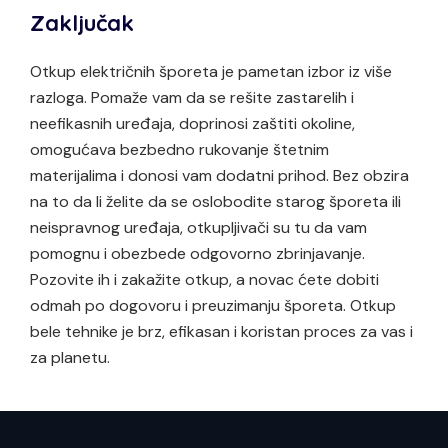
Zaključak
Otkup električnih šporeta je pametan izbor iz više
razloga. Pomaže vam da se rešite zastarelih i
neefikasnih uređaja, doprinosi zaštiti okoline,
omogućava bezbedno rukovanje štetnim
materijalima i donosi vam dodatni prihod. Bez obzira
na to da li želite da se oslobodite starog šporeta ili
neispravnog uređaja, otkupljivači su tu da vam
pomognu i obezbede odgovorno zbrinjavanje.
Pozovite ih i zakažite otkup, a novac ćete dobiti
odmah po dogovoru i preuzimanju šporeta. Otkup
bele tehnike je brz, efikasan i koristan proces za vas i
za planetu.