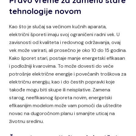
Pravo vreme za zamenu stare
tehnologije novom
Kao što je slučaj sa većinom kućnih aparata,
električni šporeti imaju svoj ograničeni radni vek. U
zavisnosti od kvaliteta i redovnog održavanja, ovaj
vek može varirati, ali prosečno je oko 10 do 15 godina.
Kako šporet stari, postaje manje energetski efikasan
i podložniji kvarovima. To može dovesti do veće
potrošnje električne energije i povećanih troškova za
električnu energiju, kao i do čestih popravki koje
takođe mogu biti skupe ili neisplative. Zamena
starog, neefikasnog šporeta novim, energetski
efikasnijim modelom može vam pomoći da uštedite
novac na dugoročnom planu i smanjite uticaj na
životnu sredinu.