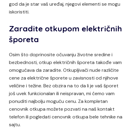
god da je star vaš uređaj, njegovi elementi se mogu
iskoristiti.
Zaradite otkupom električnih
šporeta
Osim što doprinosite očuvanju životne sredine i
bezbednosti, otkup električnih šporeta takođe vam
omogućava da zaradite. Otkupljivači nude različite
cene za električne šporete u zavisnosti od njihove
veličine i težine. Bez obzira na to da li je vaš šporet
još uvek funkcionalan ili neispravan, mi ćemo vam
ponuditi najbolju moguću cenu. Za kompletan
cenovnik otkupa možete pozvati na naš kontakt
telefon ili pogledati cenovnik otkupa bele tehnike na
sajtu.