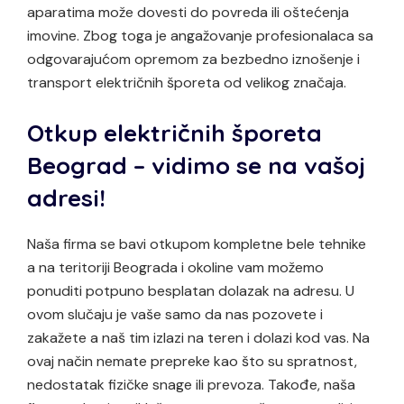
aparatima može dovesti do povreda ili oštećenja
imovine. Zbog toga je angažovanje profesionalaca sa
odgovarajućom opremom za bezbedno iznošenje i
transport električnih šporeta od velikog značaja.
Otkup električnih šporeta
Beograd – vidimo se na vašoj
adresi!
Naša firma se bavi otkupom kompletne bele tehnike
a na teritoriji Beograda i okoline vam možemo
ponuditi potpuno besplatan dolazak na adresu. U
ovom slučaju je vaše samo da nas pozovete i
zakažete a naš tim izlazi na teren i dolazi kod vas. Na
ovaj način nemate prepreke kao što su spratnost,
nedostatak fizičke snage ili prevoza. Takođe, naša