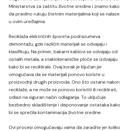
Ministarstva za zaštitu životne sredine i znamo kako
da pravilno rukuju štetnim materijalima koji se nalaze
u ovim uređajima.
Reciklaža električnih šporeta podrazumeva
demontažu, gde različiti materijali se odvajaju i
klasifikuju. Na primer, bakarni kablovi se odvajaju od
ostalih metala, a staklokeramičke ploče se izdvajaju
kako bi se reciklirale. Ovaj korak je ključan jer
omogućava da se materijali ponovo koriste u
proizvodnji drugih proizvoda. Ono što ostane nakon
reciklaže, a ne može se ponovo koristiti ili reciklirati,
odlazi na siguran način odlaganja. To uključuje
bezbedno skladištenje i deponovanje ostataka kako
bi se sprečila kontaminacija životne sredine.
Ovi procesi omogućavaju vama da zaradite jer koliko