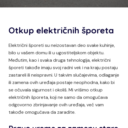
Otkup električnih šporeta
Električni šporeti su neizostavan deo svake kuhinje,
bilo u vašem domu ili u ugostiteljskom objektu.
Međutim, kao i svaka druga tehnologija, električni
šporeti takođe imaju svoj radni vek i na kraju postaju
zastareli ili neispravni. U takvim slučajevima, odlaganje
ili zamena ovih uređaja postaje neophodna, kako bi
se očuvala sigurnost i okoliš. Mi vrišimo otkup
električnih šporeta, koji ne samo da omogućava
odgovorno zbrinjavanje ovih uređaja, već vam
takođe omogućava da zaradite.